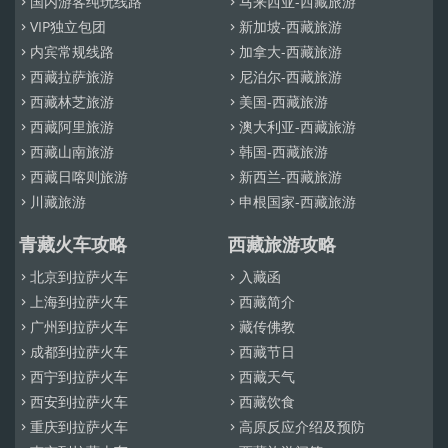
国内游客纯玩线路
马来西亚-西藏旅游


VIP独立包团
新加坡-西藏旅游


内宾常规线路
加拿大-西藏旅游


西藏拉萨旅游
尼泊尔-西藏旅游


西藏林芝旅游
美国-西藏旅游


西藏阿里旅游
澳大利亚-西藏旅游


西藏山南旅游
韩国-西藏旅游


西藏日喀则旅游
新西兰-西藏旅游


川藏旅游
申根国家-西藏旅游


青藏火车攻略
西藏旅游攻略
北京到拉萨火车
入藏函


上海到拉萨火车
西藏简介


广州到拉萨火车
藏传佛教


成都到拉萨火车
西藏节日


西宁到拉萨火车
西藏天气


西安到拉萨火车
西藏饮食


重庆到拉萨火车
高原反应介绍及预防

