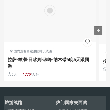

国内游客西藏跟团纯玩线路


拉萨-羊湖-日喀则-珠峰-纳木错5晚6天跟团
拉
游
1

6天
1770
/人起

旅游线路
热门国家去西藏