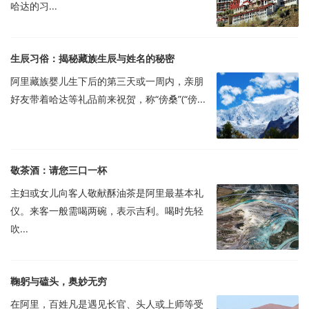
哈达的习...
生辰习俗：揭秘藏族生辰与姓名的秘密
阿里藏族婴儿生下后的第三天或一周内，亲朋
好友带着哈达等礼品前来祝贺，称“傍桑”(“傍...
敬茶酒：请您三口一杯
主妇或女儿向客人敬献酥油茶是阿里最基本礼
仪。来客一般需喝两碗，表示吉利。喝时先轻
吹...
鞠躬与磕头，奥妙无穷
在阿里，百姓凡是遇见长官、头人或上师等受