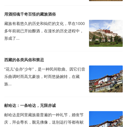
用酒招魂千奇百怪的藏族酒俗
藏族有着悠久的历史和灿烂的文化，早在1000
多年前就已开始酿酒，在漫长的历史进程中，
形成了...
西藏的各类风俗和禁忌
“花儿”会亦“少年”，是一种民间歌曲。因它们音
乐曲调时而高亢豪放，时而悠扬婉转，在藏
族...
献哈达：一条哈达，无限赤诚
献哈达是阿里藏族最普遍的一种礼节，婚丧节
庆，拜会尊长，觐见佛像，送别远行等都有献