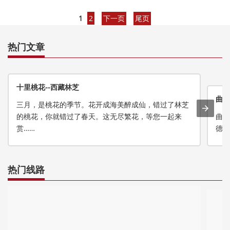
1
2
下一页
尾页
热门文章
十里桃花--西藏林芝
曲龙
三月，是桃花的季节。花开成海美醉成仙，错过了林芝
的桃花，你就错过了春天。这无尽繁花，等您一起来
曲龙
赏……
德贡
热门线路