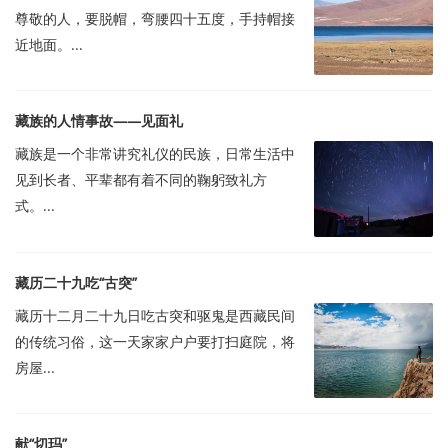
尊敬的人，要脱帽，弯腰四十五度，手持帽接
近地面。...
藏族的人情事故——见面礼
藏族是一个非常讲究礼仪的民族，日常生活中
见到长者、平辈都有着不同的鞠躬致礼方
式。...
藏历二十九吃“古突”
藏历十二月二十九日吃古突和驱鬼是西藏民间
的传统习俗，这一天家家户户要打扫庭院，将
房屋...
献“切玛”