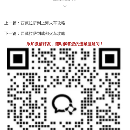
如何购买拉萨到广州火车票？
︾
购买拉萨到广州的火车票主要有两种方式：一是在火车站售票视窗
上一篇：
西藏拉萨到上海火车攻略
购买，二是在网上购买火车票
下一篇：
西藏拉萨到成都火车攻略
添加微信好友，随时解答您的进藏游疑问！
（1）.在火车站售票视窗外国人怎么购买火车票？
外国人去西藏旅游
在购买拉萨-广州火车票时，仅需持护照原件在火
车站售票视窗购买；外国人可以使用选择不同类型的证件来证明自
己的身份，其中护照是用的最多也最方便的一种。
（2）.海外游客怎么在网上购买拉萨-广州火车票？
外国乘客可以在12306官网上购买火车票，若无帐号，凭借有效护照
号码进行注册即可。在网上预订火车票之后，再去火车站视窗或代
售点取票。需要注意的是，自动取票机上只能用二代身份证刷卡取
票，凭护照只能办理人工取票。