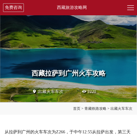

免费咨询
西藏旅游攻略网
西藏拉萨到广州火车攻略

出藏火车车次

2220
首页
>
青藏铁路攻略
>
出藏火车车次
从拉萨到广州的火车车次为Z266，于中午12:55从拉萨出发，第三天