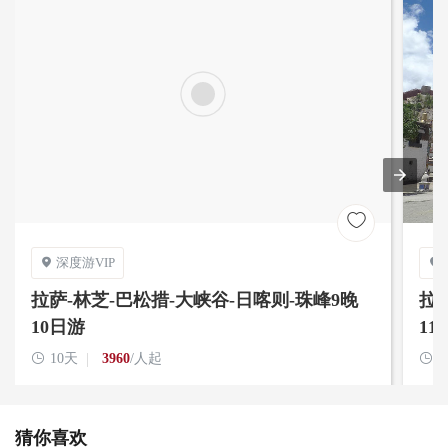

深度游VIP


拉萨-林芝-巴松措-大峡谷-日喀则-珠峰9晚
拉萨
10日游
11

10天
3960
/人起

1
猜你喜欢