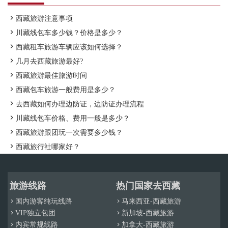

西藏旅游注意事项

川藏线包车多少钱？价格是多少？

西藏租车旅游车辆应该如何选择？

几月去西藏旅游最好?

西藏旅游最佳旅游时间

西藏包车旅游一般费用是多少？

去西藏如何办理边防证，边防证办理流程

川藏线包车价格、费用一般是多少？

西藏旅游跟团玩一次需要多少钱？

西藏旅行社哪家好？
旅游线路
热门国家去西藏
国内游客纯玩线路
马来西亚-西藏旅游


VIP独立包团
新加坡-西藏旅游


内宾常规线路
加拿大-西藏旅游

