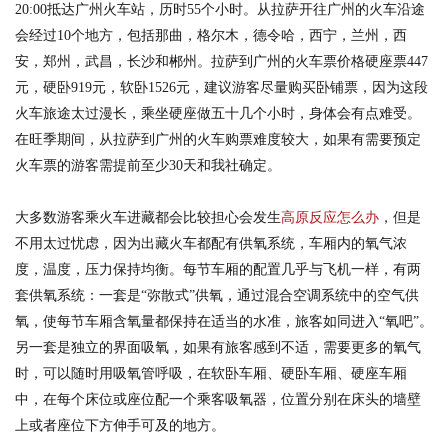
20:00抵达广州火车站，历时55个小时。从拉萨开往广州的火车沿途
会经过10个地方，包括那曲，格尔木，德令哈，西宁，兰州，西
安，郑州，武昌，长沙和郴州。拉萨到广州的火车票价格硬座票447
元，硬卧919元，软卧1526元，建议游客尽量购买卧铺票，因为这段
火车旅途太过漫长，乘坐硬座做五十几个小时，身体会有点难受。
在旺季期间，从拉萨到广州的火车购票难度较大，如果有需要预定
火车票的游客需提前至少30天和我社确定。
大多数游客乘火车进藏都会比较担心会发生
高原反应怎么办
，但是
不用太过忧虑，因为出藏火车都配有供氧系统，车厢内的氧气浓
度，温度，压力保持均衡。每节车厢的配置几乎与飞机一样，有两
套供氧系统：一套是“弥散式”供氧，通过混合空调系统中的空气供
氧，使每节车厢含氧量都保持在适当的水准，旅客如同进入“氧吧”。
另一套是独立的界面吸氧，如果有旅客感到不适，需要更多的氧气
时，可以随时用吸氧管呼吸，在软卧车厢、硬卧车厢、硬座车厢
中，在每个床位或座位配一个乘客吸氧器，位置分别在床头的墙壁
上或者座位下方伸手可及的地方。