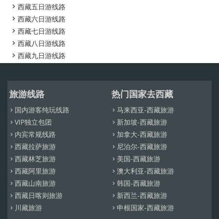
西藏五日游线路

西藏六日游线路

西藏七日游线路

西藏八日游线路

西藏九日游线路

旅游线路
热门国家去西藏
国内游客纯玩线路
马来西亚-西藏旅游


VIP独立包团
新加坡-西藏旅游


内宾常规线路
加拿大-西藏旅游


西藏拉萨旅游
尼泊尔-西藏旅游


西藏林芝旅游
美国-西藏旅游


西藏阿里旅游
澳大利亚-西藏旅游


西藏山南旅游
韩国-西藏旅游


西藏日喀则旅游
新西兰-西藏旅游


川藏旅游
申根国家-西藏旅游

