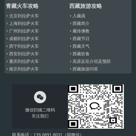
青藏火车攻略
西藏旅游攻略
北京到拉萨火车
入藏函


上海到拉萨火车
西藏简介


广州到拉萨火车
藏传佛教


成都到拉萨火车
西藏节日


西宁到拉萨火车
西藏天气


西安到拉萨火车
西藏饮食


重庆到拉萨火车
高原反应介绍及预防


南京到拉萨火车
西藏旅游问答



微信扫描二维码
关注我们
联系电话：139 0891 8031（同微信）