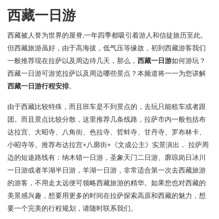
西藏一日游
西藏被人誉为世界的屋脊,一年四季都吸引着游人和信徒旅历至此。
但西藏旅游虽好，由于高海拔，低气压等缘故，初到西藏游客我们
一般推荐现在拉萨以及周边待几天，那么，
西藏一日游
如何游玩？
西藏一日游可游览拉萨以及周边哪些景点？本频道将一一为您讲解
西藏一日游行程安排
。
由于西藏比较特殊，而且班车是不到景点的，去玩只能租车或者跟
团。而且景点比较分散，这里推荐几条线路，拉萨市内一般包括布
达拉宫、大昭寺、八角街、色拉寺、哲蚌寺、甘丹寺、罗布林卡、
小昭寺等。推荐布达拉宫+八廓街+《文成公主》实景演出， 拉萨周
边的短途路线有：纳木错一日游，圣象天门二日游、廓琼岗日冰川
一日游或者羊湖半日游，羊湖一日游，非常适合第一次去西藏旅游
的游客，不用走太远便可领略西藏旅游的精华。如果您也对西藏的
美景感兴趣，想要用更多的时间在拉萨探索高原和西藏的魅力，想
要一个完美的行程规划，请随时联系我们。