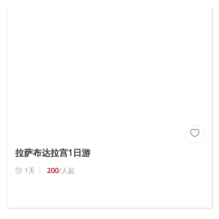

拉萨布达拉宫1日游
1天
200
/人起
