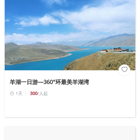

羊湖一日游—360°环最美羊湖湾
1天
300
/人起
