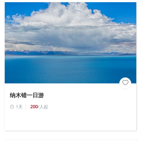

纳木错一日游
1天
200
/人起
