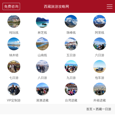

免费咨询
西藏旅游攻略网
纯玩线
林芝线
珠峰线
阿里线
纳木错
山南线
五日游
六日游
七日游
八日游
九日游
包车游
VIP定制游
港澳进藏
台湾进藏
外籍进藏
首页
>
西藏一日游