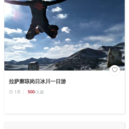

拉萨廓琼岗日冰川一日游
1天
500
/人起
