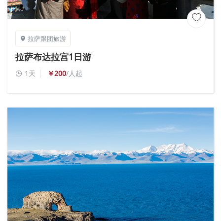

拉萨跟团旅游

拉萨布达拉宫1日游
1天
￥200
/人起
