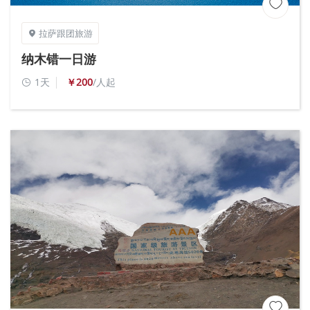

拉萨跟团旅游

纳木错一日游
1天
￥200
/人起

