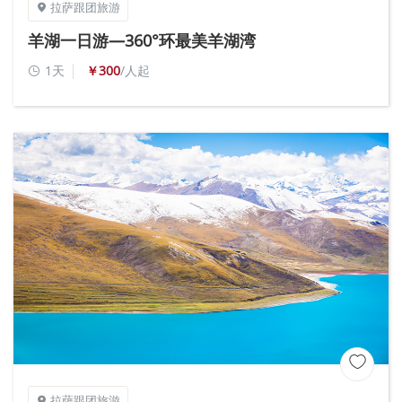
拉萨跟团旅游

羊湖一日游—360°环最美羊湖湾
1天
￥300
/人起


拉萨跟团旅游
