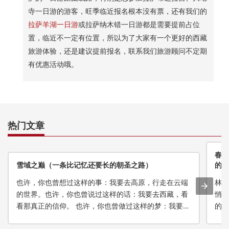
寺一日游的游客，旺季临近报名根本没有票，还有我们的
拉萨羊湖一日游
或拉萨纳木错一日游都是需要提前占位
置，临近不一定有位置，所以为了大家有一个更好的西藏
旅游体验，还是建议提前报名，联系我们旅游顾问不定期
有优惠活动哦。
热门文章
春寒
雪域之巅（一条比记忆还要长的朝圣之路）
的雪
也许，你也曾想过这样的事：我要去高原，行走在云端
林芝
的世界。也许，你也曾说过这样的话：我要去西藏，看
悄的
看那真正的信仰。 也许，你也曾做过这样的梦：我要去
的在
珠峰，拜访世界最高峰，一步步把梦想送上巅顶。