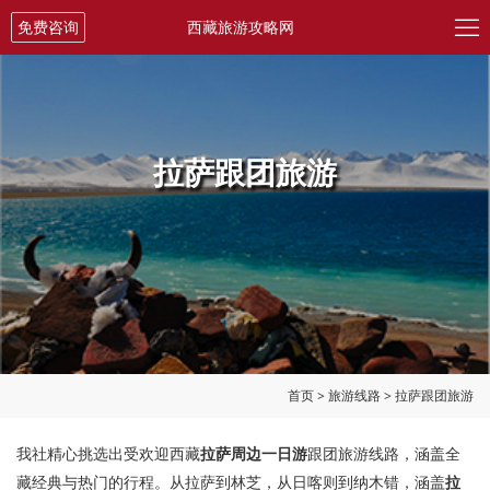

免费咨询
西藏旅游攻略网
拉萨跟团旅游
首页
>
旅游线路
>
拉萨跟团旅游
我社精心挑选出受欢迎西藏
拉萨周边一日游
跟团旅游线路，涵盖全
藏经典与热门的行程。从拉萨到林芝，从日喀则到纳木错，涵盖
拉