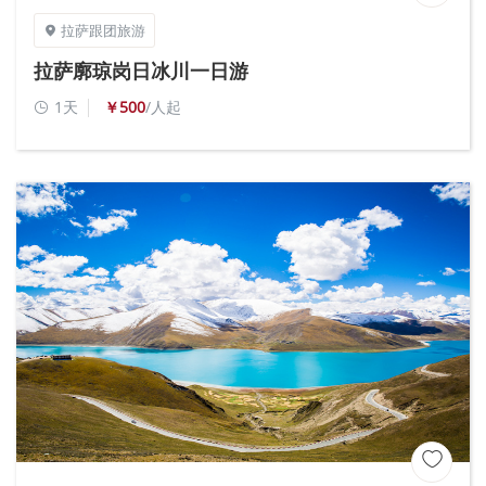
拉萨跟团旅游

拉萨廓琼岗日冰川一日游
1天
￥500
/人起

