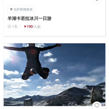
拉萨跟团旅游

羊湖卡若拉冰川一日游
1天
￥190
/人起

