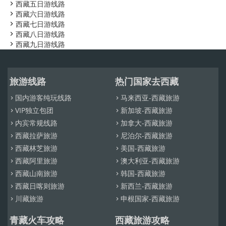
西藏五日游线路

西藏六日游线路

西藏七日游线路

西藏八日游线路

西藏九日游线路

旅游线路
热门国家去西藏
国内游客纯玩线路
马来西亚-西藏旅游


VIP独立包团
新加坡-西藏旅游


内宾常规线路
加拿大-西藏旅游


西藏拉萨旅游
尼泊尔-西藏旅游


西藏林芝旅游
美国-西藏旅游


西藏阿里旅游
澳大利亚-西藏旅游


西藏山南旅游
韩国-西藏旅游


西藏日喀则旅游
新西兰-西藏旅游


川藏旅游
申根国家-西藏旅游


青藏火车攻略
西藏旅游攻略