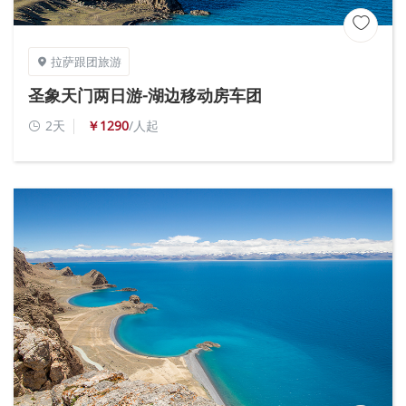

拉萨跟团旅游

圣象天门两日游-湖边移动房车团
2天
￥1290
/人起
