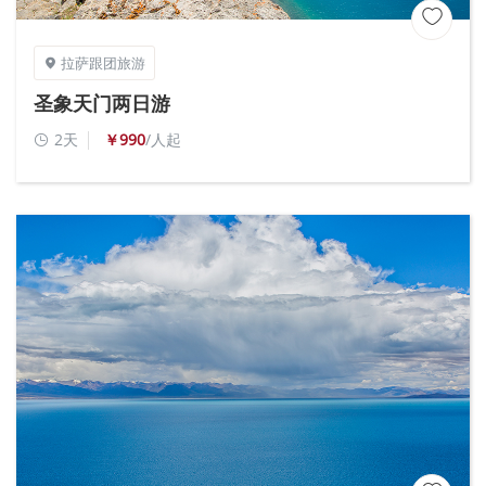

拉萨跟团旅游

圣象天门两日游
2天
￥990
/人起
