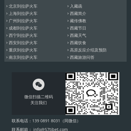
北京到拉萨火车
入藏函


上海到拉萨火车
西藏简介


广州到拉萨火车
藏传佛教


成都到拉萨火车
西藏节日


西宁到拉萨火车
西藏天气


西安到拉萨火车
西藏饮食


重庆到拉萨火车
高原反应介绍及预防


南京到拉萨火车
西藏旅游问答



微信扫描二维码
关注我们
联系电话：139 0891 8031（同微信）
联系邮箱： info@57tibet.com