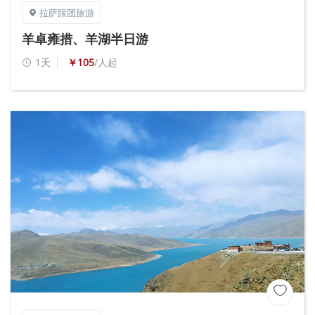
拉萨跟团旅游

羊卓雍措、羊湖半日游
1天
￥105
/人起

