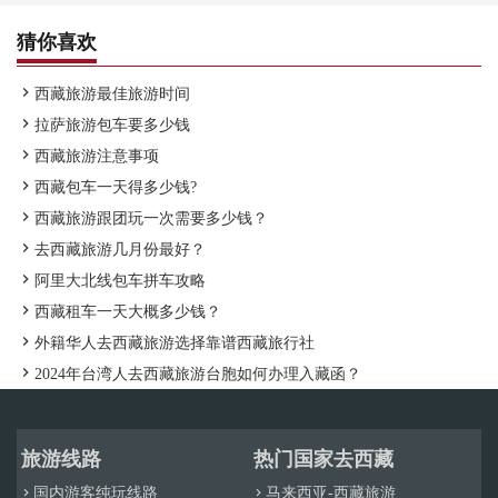
猜你喜欢

西藏旅游最佳旅游时间

拉萨旅游包车要多少钱

西藏旅游注意事项

西藏包车一天得多少钱?

西藏旅游跟团玩一次需要多少钱？

去西藏旅游几月份最好？

阿里大北线包车拼车攻略

西藏租车一天大概多少钱？

外籍华人去西藏旅游选择靠谱西藏旅行社

2024年台湾人去西藏旅游台胞如何办理入藏函？
旅游线路
热门国家去西藏
国内游客纯玩线路
马来西亚-西藏旅游

