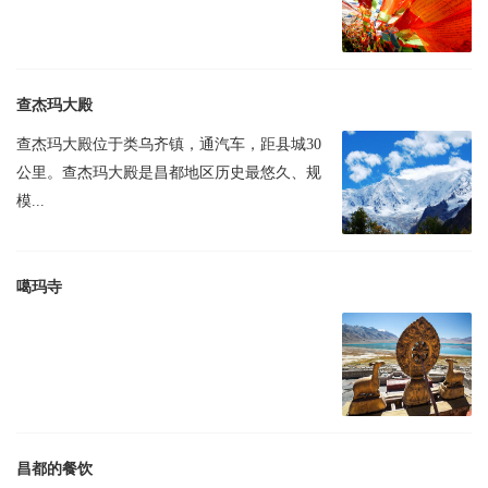
查杰玛大殿
查杰玛大殿位于类乌齐镇，通汽车，距县城30
公里。查杰玛大殿是昌都地区历史最悠久、规
模...
噶玛寺
昌都的餐饮