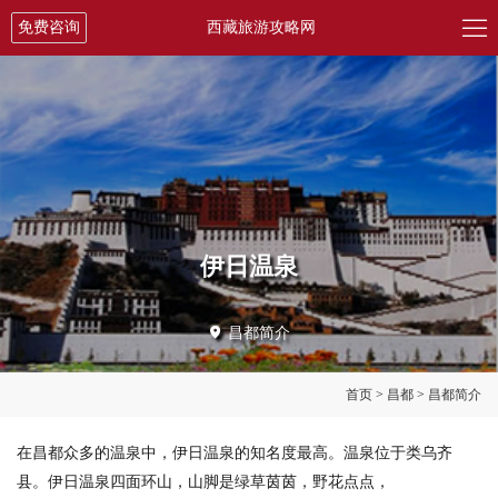

免费咨询
西藏旅游攻略网
伊日温泉

昌都简介
首页
>
昌都
>
昌都简介
在昌都众多的温泉中，伊日温泉的知名度最高。温泉位于类乌齐
县。伊日温泉四面环山，山脚是绿草茵茵，野花点点，