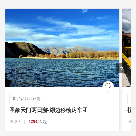

拉萨跟团旅游


圣象天门两日游-湖边移动房车团
拉

2天
1290
/人起
