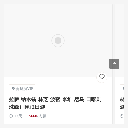

深度游VIP


拉萨-纳木错-林芝-波密-米堆-然乌-日喀则-
林芝
珠峰11晚12日游
游

12天
5660
/人起

1