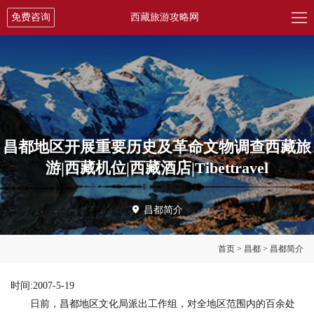

免费咨询
西藏旅游攻略网
昌都地区开展重要历史及革命文物调查西藏旅
游|西藏机位|西藏酒店|Tibettravel

昌都简介
首页
>
昌都
>
昌都简介
时间:2007-5-19
日前，昌都地区文化局派出工作组，对全地区范围内的百余处