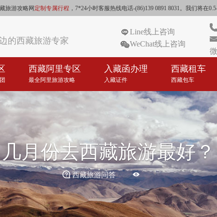
藏旅游攻略网
定制专属行程
，7*24小时客服热线电话-(86)139 0891 8031。我
Line线上咨询
边的西藏旅游专家
WeChat线上咨询
微
区
西藏阿里专区
入藏函办理
西藏租车
团
最全阿里旅游攻略
入藏证件
西藏包车
几月份去西藏旅游最好？


西藏旅游问答