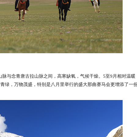
山脉与念青唐古拉山脉之间，高寒缺氧，气候干燥。5至9月相对温暖
片青绿，万物茂盛，特别是八月里举行的盛大那曲赛马会更增添了一