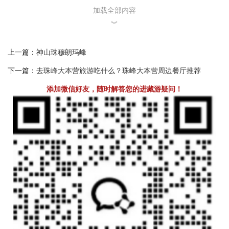
加载全部内容
随着每年季风季节的离去，9-11月的白天都会充满持续明媚的阳光、
︾
温暖的温度和舒适的新鲜空气。
风吹散了厚厚的遮盖云层，珠峰山峰又呈现在眼前。能见度高，各
上一篇：
神山珠穆朗玛峰
种树木花草开始变黄或变红，使珠峰大本营步道成为四季中色彩斑
斓、景色最迷人的步道。
下一篇：
去珠峰大本营旅游吃什么？珠峰大本营周边餐厅推荐
这几个月的详细的气温和雨量信息。
添加微信好友，随时解答您的进藏游疑问！
4月： 最高气温: 最高温度 10摄氏度; 最低温度: -5摄氏度; 降雨量: 8
毫米
5月： 最高气温: 最高温度 15摄氏度; 最低温度: -0摄氏度; 降雨量: 8
毫米
6月： 最高气温: 最高温度 17摄氏度; 最低温度: 5摄氏度; 降雨量: 31
毫米
9月： 最高气温: 最高温度 19摄氏度; 最低温度: 5摄氏度; 降雨量: 38
毫米