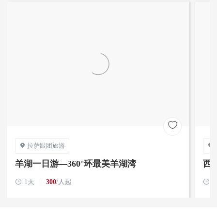

远观珠峰大本营
***温馨提示***
拉萨跟团旅游


1. 冬天往往是游览珠峰大本营的好时节，因为晴空万里，阳光不
羊湖一日游—360°环最美羊湖湾
西
断。但气温往往会有些低，尤其是在晚上。需要多穿衣服，注意保

1天
300
/人起

暖
2. 绒布寺招待所是所有游客在寒冬季节唯一可以在珠峰大本营附近