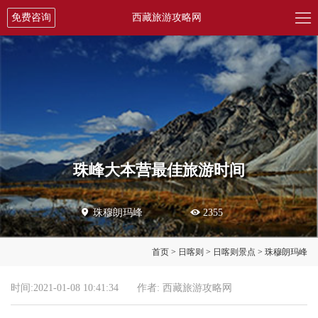

免费咨询
西藏旅游攻略网
珠峰大本营最佳旅游时间

珠穆朗玛峰

2355
首页
>
日喀则
>
日喀则景点
>
珠穆朗玛峰
时间:2021-01-08 10:41:34
作者: 西藏旅游攻略网