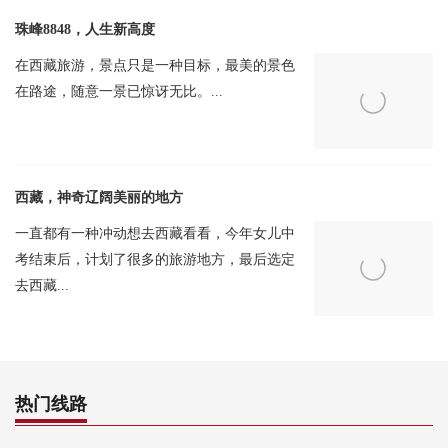
12月： 最高气温: 最高温度 4摄氏度; 最低温度: -15摄氏度; 降雨量: 2
珠峰8848，人生新高度
毫米
在西藏旅游，景点只是一种目标，最美的景色
1月： 最高气温: 最高温度 4摄氏度; 最低温度: -17摄氏度; 降雨量: 6
在路途，随意一景已惊讶无比。...
毫米
2月： 最高气温: 最高温度 4摄氏度; 最低温度: -15摄氏度; 降雨量: 4
毫米
西藏，神奇辽阔美丽的地方
3月： 最高气温: 最高温度 7摄氏度; 最低温度: -12摄氏度; 降雨量: 4
毫米
一直都有一种冲动想去西藏看看，今年女儿中
考结束后，计划了很多的旅游地方，最后选定
由于没有浓密云层的笼罩，珠穆朗玛峰毫无保留地展现其标志性的
去西藏...
山峰。金色的日出和日落光芒涂抹在山峰上，使得整个山峰比旅游
旺季时显得更加壮丽。
此外，由于这期间降水较少，很大程度上增加了游客被闪烁的星空
所陶醉的可能性。神秘色彩的银河静静地躺在天空中，尽显壮丽，
热门线路
带给每一位游客内心持久的宁静。更加清晰和明亮的星辰环绕在你
的身边，仿佛你已经置身于无边无际的宇宙中。