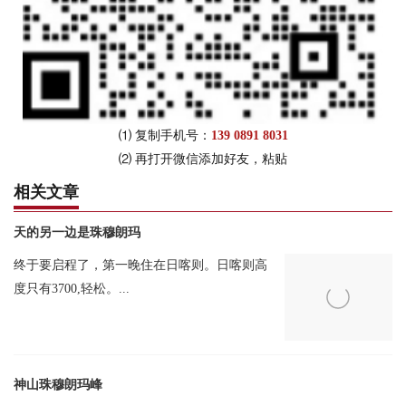
10月： 最高气温: 最高温度 12摄氏度; 最低温度: 4摄氏度; 降雨量:
18毫米
11月： 最高气温: 最高温度 10摄氏度; 最低温度: -10摄氏度; 降雨量:
1毫米
7月至8月在西藏季风季节游览珠峰大本营。
⑴ 复制手机号：
139 0891 8031
7月至8月的夏季，季风季节来临。在这两个月里，雨水不断。同
⑵ 再打开微信添加好友，粘贴
时，气温升高，维持在全年最高水平。所以天气趋于温和，湿度完
相关文章
美。7月和8月也是一年中接待世界各地游客的旺季。
这两个月的详细的气温和雨量信息。
天的另一边是珠穆朗玛
7月： 最高气温: 最高温度 16摄氏度; 最低温度: 8摄氏度; 降雨量: 94
终于要启程了，第一晚住在日喀则。日喀则高
毫米
度只有3700,轻松。...
8月： 最高气温: 最高温度 16摄氏度; 最低温度: 6摄氏度; 降雨量:
108毫米
降水量增加到全年最高水平。持续不断的降雨，让你在出发前，需
神山珠穆朗玛峰
要留意准备雨具。