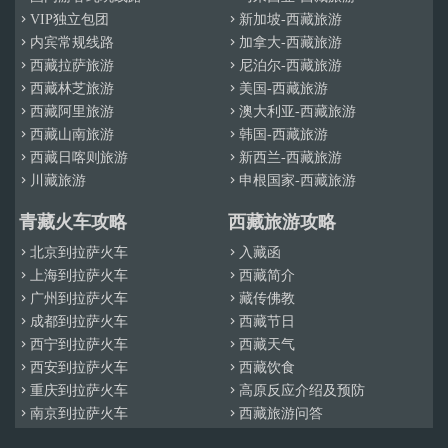
VIP独立包团
新加坡-西藏旅游


而显然，从老定日徒步到珠峰大本营，比起单纯的乘坐旅游大巴到
内宾常规线路
加拿大-西藏旅游


达珠峰大本营要惊险刺激得多。
西藏拉萨旅游
尼泊尔-西藏旅游


而另一条路线，也被认为是更具竞争性和挑战性的路线，那就是珠
西藏林芝旅游
美国-西藏旅游


峰大本营到高级大本营的徒步旅行，它可以为你提供无与伦比的徒
西藏阿里旅游
澳大利亚-西藏旅游


西藏山南旅游
韩国-西藏旅游


步体验，让你更为接近珠峰。
西藏日喀则旅游
新西兰-西藏旅游


定日到珠峰大本营徒步的最佳时间是什么时
川藏旅游
申根国家-西藏旅游


候？
青藏火车攻略
西藏旅游攻略
从定日徒步到珠峰大本营的最佳时间是4月至6月和9月至10月。气温
北京到拉萨火车
入藏函


维持在一个舒适的水平，降雨量少，但日照多。黄杨正在转绿，随
上海到拉萨火车
西藏简介


处可见放牧草地上的绵羊和山羊。
广州到拉萨火车
藏传佛教


成都到拉萨火车
西藏节日
如果你在这几个月没有其他时间，也可以考虑7、8月份。夏天的雨


西宁到拉萨火车
西藏天气


虽然会让登山路变得有些困难，但也不会让你前进的脚步变慢，因
西安到拉萨火车
西藏饮食


为雨水的持续时间并不会很长。
重庆到拉萨火车
高原反应介绍及预防


从珠峰大本营 (EBC)徒步到
高级大本营(ABC)
一
南京到拉萨火车
西藏旅游问答


年中最好的时间是什么时候？