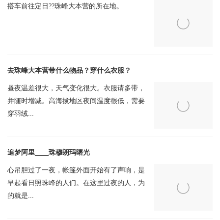
搭车前往定日??珠峰大本营的所在地。
让人担心的事情之一，一定是季风季节的天气。说实话，无论你是
在月初，月中或月底到达西藏，都会在这个季节遇到降雨。
不过，夏天的降雨并没有你想象的那么可怕。它不是连绵不断的大
雨，也不是不间断的强烈暴雨，相反，它只是在夜间或午后出现短
去珠峰大本营带什么物品？穿什么衣服？
暂的阵雨，或者是持续时间很短的小雨。
昼夜温差很大，天气变化很大。衣服请多带，
同时，在断断续续的雨后，总是伴随着阳光。阳光变得更加灿烂，
并随时增减。高海拔地区夜间温度很低，需要
有时还会有彩虹划过蓝天。薄薄的云雾笼罩着的山峰，给神圣的珠
穿羽绒...
穆朗玛峰增添了更多的神秘感，为你提供另一种奇妙的全景影像。
由于夏季雨水持续时间较短，如果提前充分准备好雨具，短暂的雨
水是不会影响您的珠峰大本营之旅的。
追梦阿里____珠穆朗玛曙光
冬季游览珠峰大本营
：十二月、一月、二月
心吊胆过了一夜，帐篷外面开始有了声响，是
冬天，气温下降很快，有时伴随着大风和大雪。尽管如此，冬季的
早起看日照珠峰的人们。在这里过夜的人，为
珠峰大本营还是以白天的深蓝晴空和夜晚的繁星点点而闻名。
的就是...
这三个月的详细的气温和雨量信息。