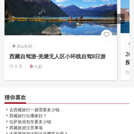


高山杜鹃

2
西藏自驾游-羌塘无人区小环线自驾8日游
探
0 天
0
/人起

0

猜你喜欢
去西藏旅行一趟需要多少钱

西藏旅行社哪家好？

拉萨旅游包车要多少钱

西藏旅游注意事项

去西藏旅游边防证在哪里办理？
