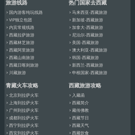
旅游线路
热门国家去西藏
国内游客纯玩线路
马来西亚-西藏旅游


VIP独立包团
新加坡-西藏旅游


内宾常规线路
加拿大-西藏旅游


西藏拉萨旅游
尼泊尔-西藏旅游


西藏林芝旅游
美国-西藏旅游


西藏阿里旅游
澳大利亚-西藏旅游


西藏山南旅游
韩国-西藏旅游


西藏日喀则旅游
新西兰-西藏旅游


川藏旅游
申根国家-西藏旅游


青藏火车攻略
西藏旅游攻略
北京到拉萨火车
入藏函


上海到拉萨火车
西藏简介


广州到拉萨火车
藏传佛教


成都到拉萨火车
西藏节日


西宁到拉萨火车
西藏天气


西安到拉萨火车
西藏饮食

