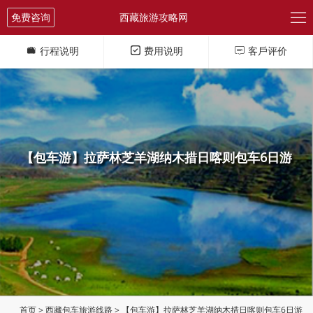

免费咨询
西藏旅游攻略网
行程说明
费用说明
客戶评价



【包车游】拉萨林芝羊湖纳木措日喀则包车6日游
首页
>
西藏包车旅游线路
> 【包车游】拉萨林芝羊湖纳木措日喀则包车6日游