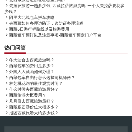
去拉萨旅游一趟多少钱, 西藏拉萨旅游贵吗, 一个人去拉萨要花多

少钱？
阿里大北线包车拼车攻略

去西藏如何办理边防证，边防证办理流程

西藏6日游行程路线以及旅游费用

西藏租车预订以及注意事项-西藏租车预定门户平台

热门问答
冬天适合去西藏旅游吗？

西藏包车的费用是多少？

外国人入藏函如何办理？

西藏包车自由行怎么选择司机师傅？

林芝桃花沟的最佳观赏时间？

什么时候去西藏旅游最好？

西藏旅游大概费用？

几月份去西藏旅游最好？

西藏跟团游价位大概多少？

报团西藏旅游大约多少钱？
