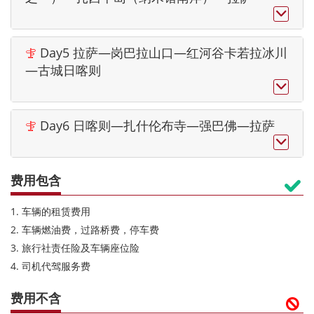

Day5 拉萨—岗巴拉山口—红河谷卡若拉冰川

—古城日喀则

Day6 日喀则—扎什伦布寺—强巴佛—拉萨


费用包含

1. 车辆的租赁费用
2. 车辆燃油费，过路桥费，停车费
3. 旅行社责任险及车辆座位险
4. 司机代驾服务费
费用不含
