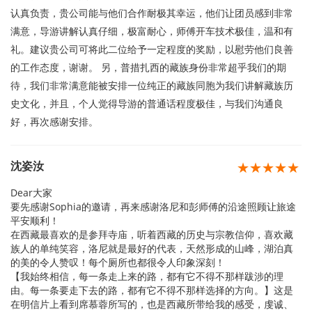
认真负责，贵公司能与他们合作耐极其幸运，他们让团员感到非常
满意，导游讲解认真仔细，极富耐心，师傅开车技术极佳，温和有
礼。建议贵公司可将此二位给予一定程度的奖励，以慰劳他们良善
的工作态度，谢谢。 另，普措扎西的藏族身份非常超乎我们的期
待，我们非常满意能被安排一位纯正的藏族同胞为我们讲解藏族历
史文化，并且，个人觉得导游的普通话程度极佳，与我们沟通良
好，再次感谢安排。
沈姿汝
★★★★★
Dear大家
要先感谢Sophia的邀请，再来感谢洛尼和彭师傅的沿途照顾让旅途
平安顺利！
在西藏最喜欢的是参拜寺庙，听着西藏的历史与宗教信仰，喜欢藏
族人的单纯笑容，洛尼就是最好的代表，天然形成的山峰，湖泊真
的美的令人赞叹！每个厕所也都很令人印象深刻！
【我始终相信，每一条走上来的路，都有它不得不那样跋涉的理
由。每一条要走下去的路，都有它不得不那样选择的方向。】这是
在明信片上看到席慕蓉所写的，也是西藏所带给我的感受，虔诚、