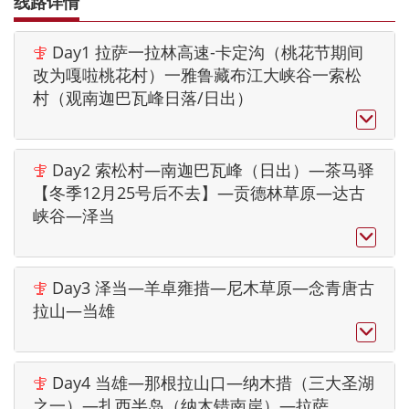
线路详情
Day1 拉萨一拉林高速-卡定沟（桃花节期间

改为嘎啦桃花村）一雅鲁藏布江大峡谷一索松
村（观南迦巴瓦峰日落/日出）

Day2 索松村—南迦巴瓦峰（日出）—茶马驿

【冬季12月25号后不去】—贡德林草原—达古
峡谷—泽当

Day3 泽当—羊卓雍措—尼木草原—念青唐古

拉山—当雄

Day4 当雄—那根拉山口—纳木措（三大圣湖

之一）—扎西半岛（纳木错南岸）—拉萨