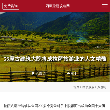

免费咨询
西藏旅游攻略网
56座古建筑大院将成拉萨旅游业的人文精髓

八廓街

611
首页
>
拉萨景点
>
八廓街
拉萨八廓街能够从全国200多个竞争对手中脱颖而出成为全国十大历