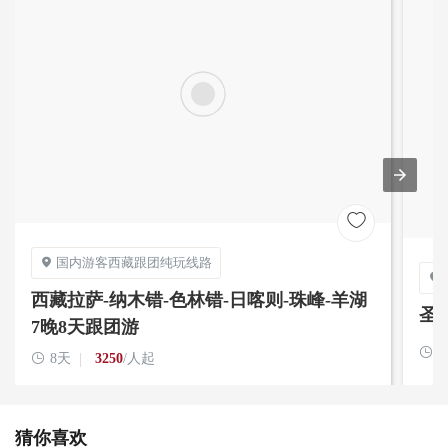

国内游客西藏跟团纯玩线路


西藏拉萨-纳木错-色林错-日喀则-珠峰-羊湖
圣
7晚8天跟团游


8天
3250
/人起
猜你喜欢