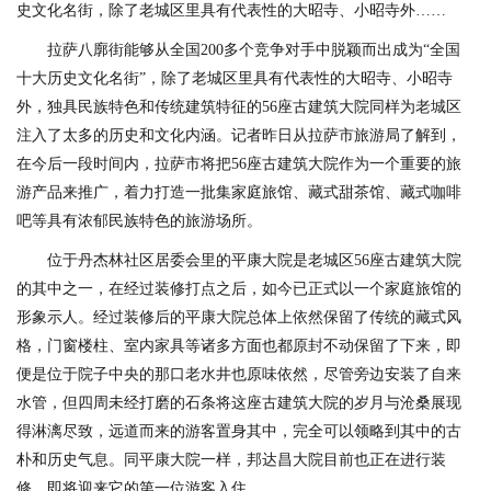
史文化名街，除了老城区里具有代表性的大昭寺、小昭寺外……
拉萨八廓街能够从全国200多个竞争对手中脱颖而出成为“全国
十大历史文化名街”，除了老城区里具有代表性的大昭寺、小昭寺
外，独具民族特色和传统建筑特征的56座古建筑大院同样为老城区
注入了太多的历史和文化内涵。记者昨日从拉萨市旅游局了解到，
在今后一段时间内，拉萨市将把56座古建筑大院作为一个重要的旅
游产品来推广，着力打造一批集家庭旅馆、藏式甜茶馆、藏式咖啡
吧等具有浓郁民族特色的旅游场所。
位于丹杰林社区居委会里的平康大院是老城区56座古建筑大院
的其中之一，在经过装修打点之后，如今已正式以一个家庭旅馆的
形象示人。经过装修后的平康大院总体上依然保留了传统的藏式风
格，门窗楼柱、室内家具等诸多方面也都原封不动保留了下来，即
便是位于院子中央的那口老水井也原味依然，尽管旁边安装了自来
水管，但四周未经打磨的石条将这座古建筑大院的岁月与沧桑展现
得淋漓尽致，远道而来的游客置身其中，完全可以领略到其中的古
朴和历史气息。同平康大院一样，邦达昌大院目前也正在进行装
修，即将迎来它的第一位游客入住。