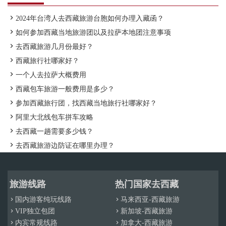

2024年台湾人去西藏旅游台胞如何办理入藏函？

如何参加西藏当地旅游团以及拉萨本地团注意事项

去西藏旅游几月份最好？

西藏旅行社哪家好？

一个人去拉萨大概费用

西藏包车旅游一般费用是多少？

参加西藏旅行团，找西藏当地旅行社哪家好？

阿里大北线包车拼车攻略

去西藏一趟需要多少钱？

去西藏旅游边防证在哪里办理？
旅游线路
热门国家去西藏
国内游客纯玩线路
马来西亚-西藏旅游


VIP独立包团
新加坡-西藏旅游


内宾常规线路
加拿大-西藏旅游

