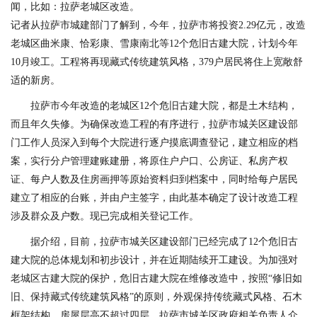
闻，比如：拉萨老城区改造。
记者从拉萨市城建部门了解到，今年，拉萨市将投资2.29亿元，改造
老城区曲米康、恰彩康、雪康南北等12个危旧古建大院，计划今年
10月竣工。工程将再现藏式传统建筑风格，379户居民将住上宽敞舒
适的新房。
拉萨市今年改造的老城区12个危旧古建大院，都是土木结构，
而且年久失修。为确保改造工程的有序进行，拉萨市城关区建设部
门工作人员深入到每个大院进行逐户摸底调查登记，建立相应的档
案，实行分户管理建账建册，将原住户户口、公房证、私房产权
证、每户人数及住房画押等原始资料归到档案中，同时给每户居民
建立了相应的台账，并由户主签字，由此基本确定了设计改造工程
涉及群众及户数。现已完成相关登记工作。
据介绍，目前，拉萨市城关区建设部门已经完成了12个危旧古
建大院的总体规划和初步设计，并在近期陆续开工建设。为加强对
老城区古建大院的保护，危旧古建大院在维修改造中，按照“修旧如
旧、保持藏式传统建筑风格”的原则，外观保持传统藏式风格、石木
框架结构、房屋层高不超过四层。拉萨市城关区政府相关负责人介