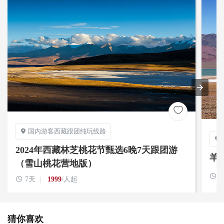

国内游客西藏跟团纯玩线路


2024年西藏林芝桃花节甄选6晚7天跟团游
羊
（雪山桃花营地版）


7天
1999
/人起
猜你喜欢