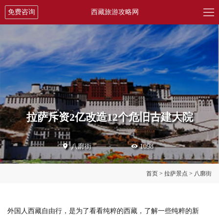

免费咨询
西藏旅游攻略网
拉萨斥资2亿改造12个危旧古建大院

八廓街

1098
首页
>
拉萨景点
>
八廓街
外国人西藏自由行，是为了看看纯粹的西藏，了解一些纯粹的新