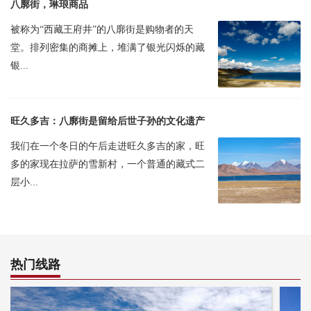
八廓街，琳琅商品
被称为“西藏王府井”的八廓街是购物者的天
堂。排列密集的商摊上，堆满了银光闪烁的藏
银...
旺久多吉：八廓街是留给后世子孙的文化遗产
我们在一个冬日的午后走进旺久多吉的家，旺
多的家现在拉萨的雪新村，一个普通的藏式二
层小...
热门线路