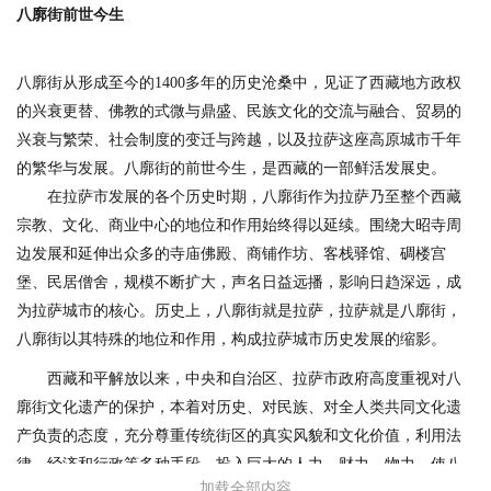
八廓街前世今生
八廓街从形成至今的1400多年的历史沧桑中，见证了西藏地方政权
的兴衰更替、佛教的式微与鼎盛、民族文化的交流与融合、贸易的
兴衰与繁荣、社会制度的变迁与跨越，以及拉萨这座高原城市千年
的繁华与发展。八廓街的前世今生，是西藏的一部鲜活发展史。
在拉萨市发展的各个历史时期，八廓街作为拉萨乃至整个西藏
宗教、文化、商业中心的地位和作用始终得以延续。围绕大昭寺周
边发展和延伸出众多的寺庙佛殿、商铺作坊、客栈驿馆、碉楼宫
堡、民居僧舍，规模不断扩大，声名日益远播，影响日趋深远，成
为拉萨城市的核心。历史上，八廓街就是拉萨，拉萨就是八廓街，
八廓街以其特殊的地位和作用，构成拉萨城市历史发展的缩影。
西藏和平解放以来，中央和自治区、拉萨市政府高度重视对八
廓街文化遗产的保护，本着对历史、对民族、对全人类共同文化遗
产负责的态度，充分尊重传统街区的真实风貌和文化价值，利用法
律、经济和行政等多种手段，投入巨大的人力、财力、物力，使八
加载全部内容