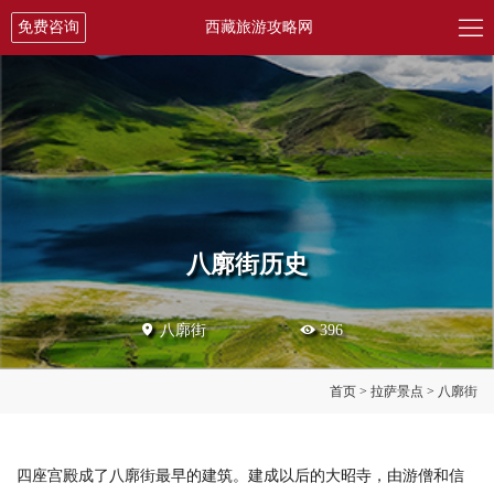

免费咨询
西藏旅游攻略网
八廓街历史

八廓街

396
首页
>
拉萨景点
>
八廓街
四座宫殿成了八廓街最早的建筑。建成以后的大昭寺，由游僧和信