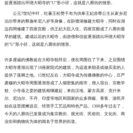
徒逐渐踏出环绕大昭寺的“U”形小径，这就是八廓街的雏形。
公元7世纪中叶，吐蕃王松赞干布为供奉王妃赤尊公主从家乡尼
泊尔带来的释迦牟尼八岁等身像，在卧塘湖修建大昭寺，同时在湖
边四周修建了四座宫殿，供王妃大臣入住。四座宫殿成了八廓街最
早的建筑。建成以后的大昭寺，由游僧和信徒逐渐踏出环绕大昭寺
的“U”形小径，这就是八廓街的雏形。
许多虔诚的佛教徒在大昭寺朝拜后，便在周围住了下来。之后围绕
大昭寺逐渐出现了18座家院式的建筑，为远道来朝圣或做买卖的人
提供了落脚之地。15世纪左右，大昭寺成为传播佛教的中心，庄严
肃穆的大昭寺周围逐渐形成了人烟密集的闹市，僧人宿台、宗教学
校、小寺庙之娄的建筑相继建起，来自汉地、蒙古高原、克什米
尔、尼泊尔、不丹、印度等地区和国家的众多商赈、香客、游民开
始在这里摆摊设店、经营手工艺品和特色产品。1300多年过去了，
今天的八廓街已发展成为集宗教街、观光街、民俗街、文化街、商
业街和购物街为体的闻名于世界的街道。