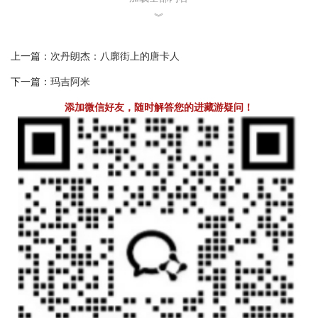
廓街得到有效的保护和发展。
︾
以大昭寺为“心”、八廓街为“脉”、方圆一平方多公里的拉萨老城
区，从1979年开始进行维修改造。老城区的改建工程并没有改变原
上一篇：
次丹朗杰：八廓街上的唐卡人
有的风貌，典型的藏族建筑和藏族生活传统同样被完整地保存着。
对旅游者来说，这片神奇的土地简直是一个旅游的圣地，在这里可
下一篇：
玛吉阿米
以领略藏族风情，买到各种新奇的纪念品，还可体验到典型的藏族
添加微信好友，随时解答您的进藏游疑问！
人民生活。改建后的八廓街，容颜尽管古老，但却洋溢着生机和活
力。改建后的房子用上了水泥钢筋，比以前土木结构的房子安全得
多，即使遇见2008年10月6日当雄县境内发生的6.6级地震，八廓街周
边的建筑仍完好无损。
如今的八廓街，居住着藏、汉、回等各族群众4万人。藏式庭院
密布，处处街巷通幽，经声连绵，人头攒动。街边和小巷深处有许
多独具民族特色和地域风情的餐吧、酒吧和旅社，透着文化的底蕴
和怀古的幽情。漫步八廓街，随处可见外国游客，或购物，或观
光，尽情享受高原的明媚阳光。也许你会觉得这里很国际、很现
代，但是街两边造型独特、古色古香的藏式建筑时刻提醒你：这里
是拉萨八廓街——古老与年轻、传统与现代和谐并存、完美融合。