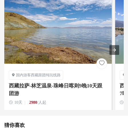

国内游客西藏跟团纯玩线路


西藏拉萨-林芝温泉-珠峰日喀则9晚10天跟
西
团游
7

10天
2980
/人起

猜你喜欢