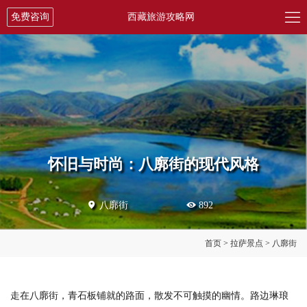

免费咨询
西藏旅游攻略网
怀旧与时尚：八廓街的现代风格

八廓街

892
首页
>
拉萨景点
>
八廓街
走在八廓街，青石板铺就的路面，散发不可触摸的幽情。路边琳琅