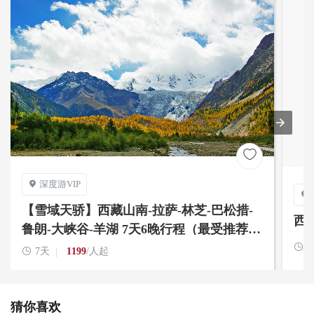

深度游VIP


【雪域天骄】西藏山南-拉萨-林芝-巴松措-
西
鲁朗-大峡谷-羊湖 7天6晚行程（最受推荐线
路）


7天
1199
/人起
猜你喜欢