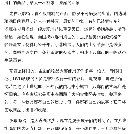
满目的商品，给人一种朴素、原始的印象……
走在八廓街，青石板铺就的路面，散发不可触摸的幽情。路边琳
琅满目的商品，给人一种朴素、原始的印象；有的已经辗转多年，
深藏在岁月深处，经发现才得以重见天日。燃起的桑烟袅袅，清香
舒适，如临仙境。而围绕八廓街周围的，是那些美丽的藏式楼阁，
静静矗立，仿佛历经千年。小巷幽深，人们的生活节奏都是缓慢
的。商贩的叫卖声、茶前饭后的交谈声，构成了八廓街的一幅动态
生活画卷。
茶馆是怀旧的。里面的物品大都使用了许多年，给人一种陈旧
感，DVD放映的大多是曾经流行一时的影片、电视剧，走进茶馆，
恍若走进了上世纪80、90年代的内地中小城市。八廓街的古玩店是
怀旧的。许多古玩都是店主在西藏广大的农牧区去收集、整理来
的，每一件物品都有自己的历史，每一件都有自己的故事；它们将
变成商品，出售和收藏。
夜幕降临，路人逐渐稀少，现在是属于孩子们的时间了。在八廓
街临近的大昭寺广场、在八廓街街道、在小胡同里，三五成群的孩