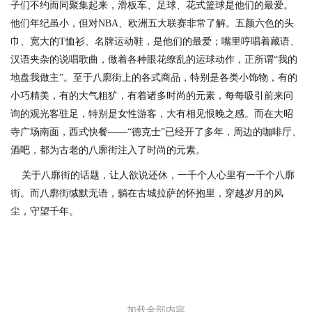
子们不约而同聚集起来，滑板车、足球、花式篮球是他们的最爱。
他们年纪虽小，但对NBA、欧洲五大联赛非常了解。五颜六色的头
巾、宽大的T恤衫、名牌运动鞋，是他们的最爱；嘴里哼唱着藏语、
汉语夹杂的说唱歌曲，做着各种眼花缭乱的运球动作，正所谓“我的
地盘我做主”。至于八廓街上的各式商品，特别是各类小饰物，有的
小巧精美，有的大气粗犷，有着诸多时尚的元素，每每吸引前来问
询的观光客驻足，特别是女性游客，大有相见恨晚之感。而在大昭
寺广场南面，西式快餐——“德克士”已经开了多年，周边的咖啡厅、
酒吧，都为古老的八廓街注入了时尚的元素。
关于八廓街的话题，让人欲说还休，一千个人心里有一千个八廓
街。而八廓街缄默无语，躺在古城拉萨的怀抱里，穿越岁月的风
尘，守望千年。
加载全部内容