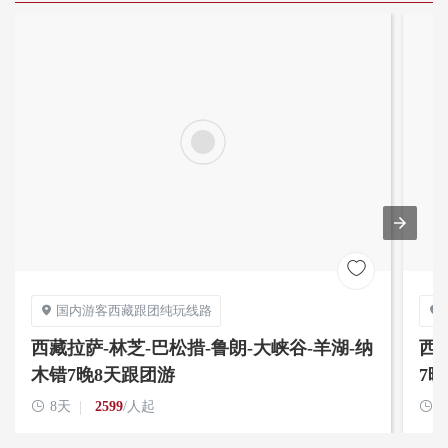

国内游客西藏跟团纯玩线路


西藏拉萨-林芝-巴松措-鲁朗-大峡谷-羊湖-纳
西
木错7晚8天跟团游
7

8天
2599
/人起
