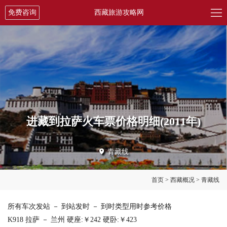

免费咨询
西藏旅游攻略网
进藏到拉萨火车票价格明细(2011年)

青藏线
首页
>
西藏概况
>
青藏线
所有车次发站 － 到站发时 － 到时类型用时参考价格
K918 拉萨 － 兰州 硬座:￥242 硬卧:￥423