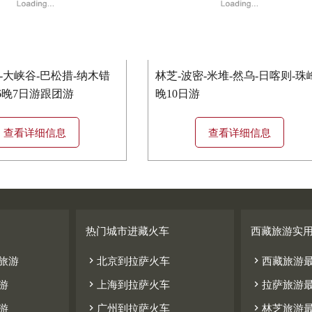
-大峡谷-巴松措-纳木错
林芝-波密-米堆-然乌-日喀则-珠
6晚7日游跟团游
晚10日游
查看详细信息
查看详细信息
热门城市进藏火车
西藏旅游实


旅游
北京到拉萨火车
西藏旅游


游
上海到拉萨火车
拉萨旅游


游
广州到拉萨火车
林芝旅游