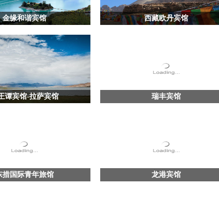
金缘和谐宾馆
西藏欧丹宾馆
王谭宾馆-拉萨宾馆
瑞丰宾馆
东措国际青年旅馆
龙港宾馆