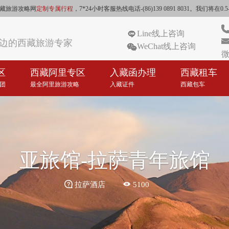
藏旅游攻略网
定制专属行程
，7*24小时客服热线电话-(86)139 0891 8031。我
Line线上咨询
边的西藏旅游专家
WeChat线上咨询
微
区
西藏阿里专区
入藏函办理
西藏租车
团
最全阿里旅游攻略
入藏证件
西藏包车
亚旅馆-拉萨青年旅馆


拉萨酒店
5100