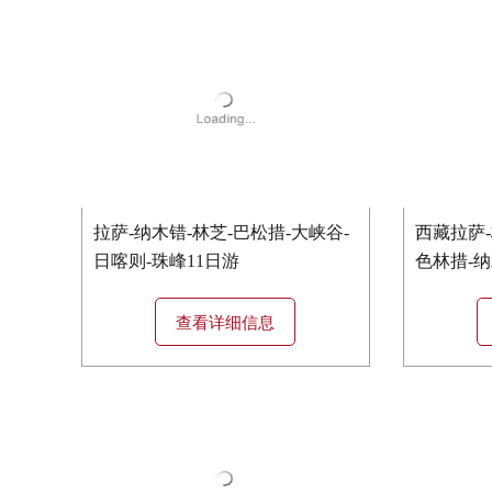
拉萨-纳木错-林芝-巴松措-大峡谷-
西藏拉萨-
日喀则-珠峰11日游
色林措-纳
查看详细信息