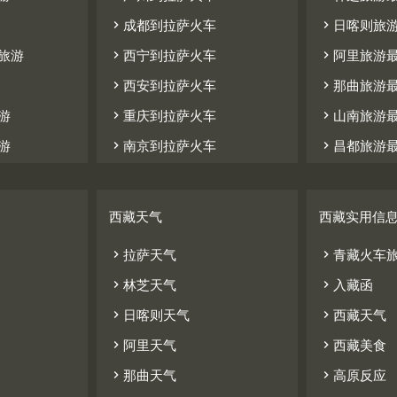


成都到拉萨火车
日喀则旅


旅游
西宁到拉萨火车
阿里旅游


西安到拉萨火车
那曲旅游


游
重庆到拉萨火车
山南旅游


游
南京到拉萨火车
昌都旅游
西藏天气
西藏实用信


拉萨天气
青藏火车


林芝天气
入藏函


日喀则天气
西藏天气


阿里天气
西藏美食


那曲天气
高原反应