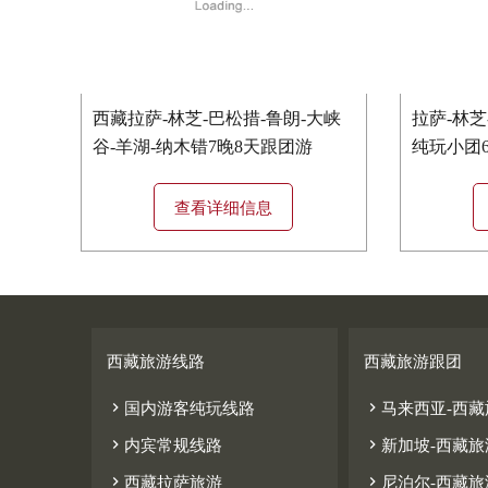
西藏拉萨-林芝-巴松措-鲁朗-大峡
拉萨-林芝
谷-羊湖-纳木错7晚8天跟团游
纯玩小团
查看详细信息
西藏旅游线路
西藏旅游跟团


国内游客纯玩线路
马来西亚-西藏


内宾常规线路
新加坡-西藏旅


西藏拉萨旅游
尼泊尔-西藏旅