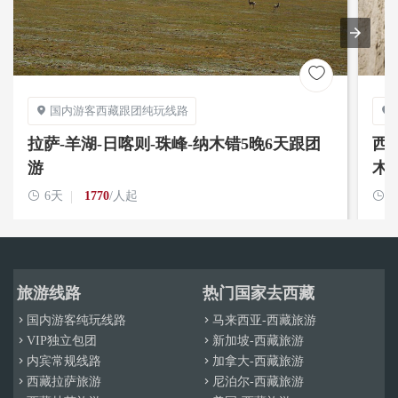

国内游客西藏跟团纯玩线路


拉萨-羊湖-日喀则-珠峰-纳木错5晚6天跟团
西
游
木

6天
1770
/人起

1
旅游线路
热门国家去西藏
国内游客纯玩线路
马来西亚-西藏旅游


VIP独立包团
新加坡-西藏旅游


内宾常规线路
加拿大-西藏旅游


西藏拉萨旅游
尼泊尔-西藏旅游

