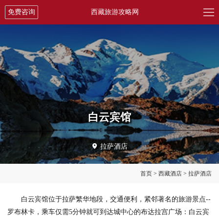

免费咨询
西藏旅游攻略网
白云宾馆

拉萨酒店
首页
>
西藏酒店
>
拉萨酒店
白云宾馆位于拉萨繁华地段，交通便利，紧邻著名的旅游景点--
罗布林卡，乘车仅需5分钟就可到达城中心的布达拉宫广场：白云宾