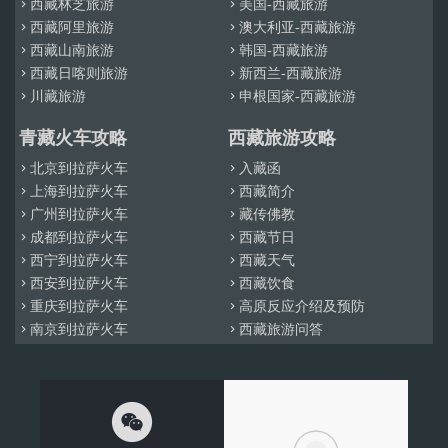
西藏林芝旅游
美国-西藏旅游


西藏阿里旅游
澳大利亚-西藏旅游


西藏山南旅游
韩国-西藏旅游


西藏日喀则旅游
新西兰-西藏旅游


川藏旅游
申根国家-西藏旅游


青藏火车攻略
西藏旅游攻略
北京到拉萨火车
入藏函


上海到拉萨火车
西藏简介


广州到拉萨火车
藏传佛教


成都到拉萨火车
西藏节日


西宁到拉萨火车
西藏天气


西安到拉萨火车
西藏饮食


重庆到拉萨火车
高原反应介绍及预防


南京到拉萨火车
西藏旅游问答


