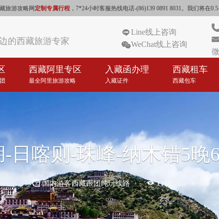
藏旅游攻略网
定制专属行程
，7*24小时客服热线电话-(86)139 0891 8031。我
Line线上咨询
边的西藏旅游专家
WeChat线上咨询
微
区
西藏阿里专区
入藏函办理
西藏租车
团
最全阿里旅游攻略
入藏证件
西藏包车
湖-日喀则-珠峰-纳木错5晚


国内游客西藏跟团纯玩线路
1160