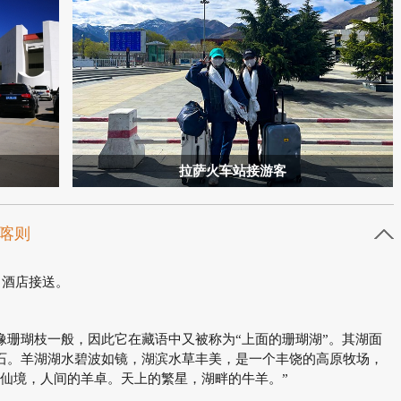
拉萨火车站接游客
日喀则
，酒店接送。
像珊瑚枝一般，因此它在藏语中又被称为“上面的珊瑚湖”。其湖面
石。羊湖湖水碧波如镜，湖滨水草丰美，是一个丰饶的高原牧场，
仙境，人间的羊卓。天上的繁星，湖畔的牛羊。”