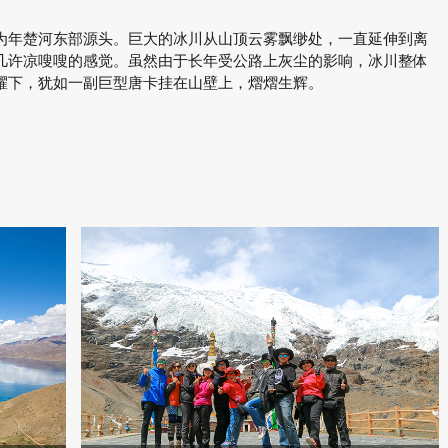
。
为年楚河东部源头。巨大的冰川从山顶云雾飘缈处，一直延伸到离
几许凉嗖嗖的感觉。虽然由于长年受公路上灰尘的影响，冰川整体
耀下，犹如一副巨型唐卡挂在山壁上，熠熠生辉。
。
。