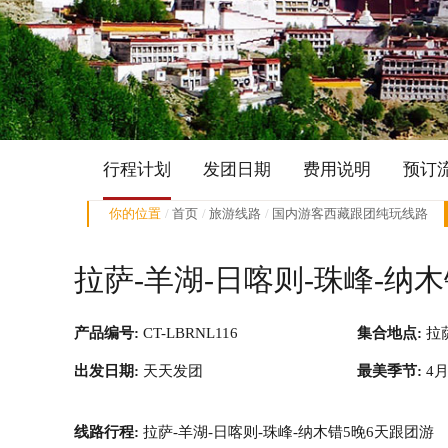
行程计划
发团日期
费用说明
预订
你的位置
首页
旅游线路
国内游客西藏跟团纯玩线路
拉萨-羊湖-日喀则-珠峰-纳
产品编号:
CT-LBRNL116
集合地点:
拉
出发日期:
天天发团
最美季节:
4月
线路行程:
拉萨-羊湖-日喀则-珠峰-纳木错5晚6天跟团游