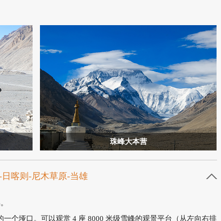
珠峰大本营
--日喀则-尼木草原-当雄
解。
个垭口。可以观赏 4 座 8000 米级雪峰的观景平台（从左向右排