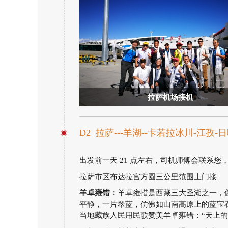
拉萨机场接机
D2 拉萨---羊湖--卡若拉冰川-江孜-
出发前一天 21 点左右，司机师傅会联系您
拉萨市区布达拉宫方圆三公里范围上门接
羊卓雍错
：羊卓雍措是西藏三大圣湖之一，
平静，一片翠蓝，仿佛如山南高原上的蓝宝
当地藏族人民用民歌赞美羊卓雍错：“天上的