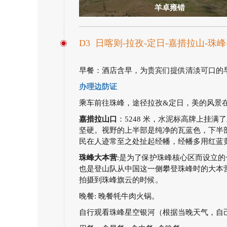
羊卓雍错
D3 日喀则-拉孜-定日-嘉措拉山-
早餐：酒店含早，为贵宾们提供清淡可口的
办理边防证
乘车前往珠峰，途径拉孜&定日，美的风景
嘉措拉山口
：5248 米，水泥标高牌上挂满
坚硬。视野的上半部是纯净的瓦蓝色，下半
民在人迹常至之处扯起经幡，经幡多用红蓝
珠峰大本营
:是为了保护珠峰核心区而设立的
也是登山队从中国这一侧攀登珠峰时的大本营
拍摄到珠峰旗云的时候。
晚餐: 晚餐牦牛肉火锅。
自行观看珠峰星空银河（根据当晚天气，自