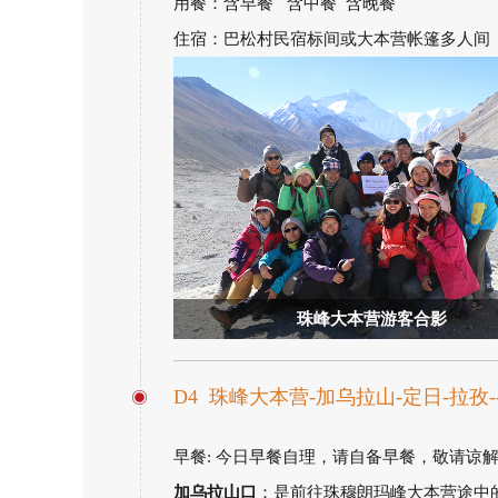
用餐：含早餐 含中餐 含晚餐
住宿：巴松村民宿标间或大本营帐篷多人间
珠峰大本营游客合影
D4 珠峰大本营-加乌拉山-定日-拉孜
早餐: 今日早餐自理，请自备早餐，敬请谅
加乌拉山口
：是前往珠穆朗玛峰大本营途中的一