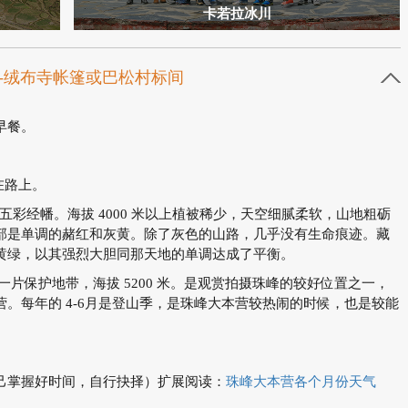
卡若拉冰川
珠峰-绒布寺帐篷或巴松村标间
早餐。
在路上。
了五彩经幡。海拔 4000 米以上植被稀少，天空细腻柔软，山地粗砺
部是单调的赭红和灰黄。除了灰色的山路，几乎没有生命痕迹。藏
黄绿，以其强烈大胆同那天地的单调达成了平衡。
一片保护地带，海拔 5200 米。是观赏拍摄珠峰的较好位置之一，
。每年的 4-6月是登山季，是珠峰大本营较热闹的时候，也是较能
己掌握好时间，自行抉择）扩展阅读：
珠峰大本营各个月份天气