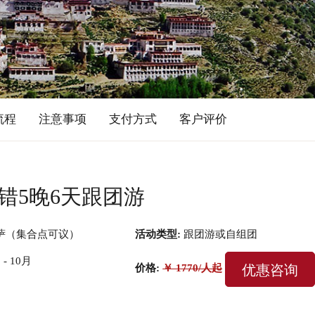
流程
注意事项
支付方式
客户评价
木错5晚6天跟团游
萨（集合点可议）
活动类型:
跟团游或自组团
 - 10月
优惠咨询
价格:
￥ 1770/人起